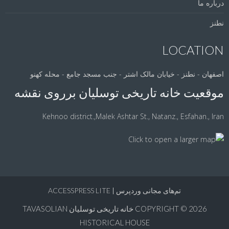
درباره ما
نطنز
LOCATION
اصفهان - نطنز - خیابان مالک اشتر - جنب مسجد جامع - محله کهنو
موقعیت خانه تاریخی توسلیان برروی نقشه
Kehnoo district.,Malek Ashtar St., Natanz., Esfahan., Iran
تم‌های مجانی‌ وردپرس
|
ACCESSPRESS LITE
COPYRIGHT © 2026
خانه تاریخی توسلیان TAVASOLIAN
HISTORICAL HOUSE