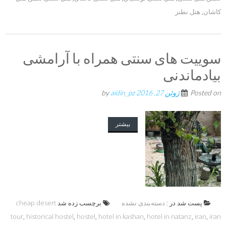
کاشان
,
هتل نطنز
سوییت های سنتی همراه با آرامشی
بیادماندنی
Posted on
ژوئن 27, 2016
by
aidin_pz
بیشتر
پست شد در :
دسته‌بندی نشده
برچسب زده شد
cheap desert
tour
,
historical hostel
,
hostel
,
hotel in kashan
,
hotel in natanz
,
iran
,
iran