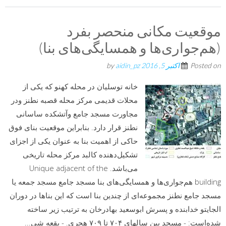
موقعیت مکانی منحصر بفرد
(هم‌جواری‌ها و همسایگی‌های بنا)
Posted on
اکتبر 5, 2016
by
aidin_pz
خانه توسلیان در محله کهنو که یکی از
محلات قدیمی مرکز محله قصبه نطنز ودر
مجاورت مسجد جامع وآتشکده ساسانی
نطنز قرار دارد. بنابراین موقعیت بنای فوق
حاکی از اهمیت بنا به عنوان یکی از اجزای
تشکیل‌دهنده کالبد مرکز محله تاریخی
می‌باشد. Unique adjacent of the
building هم‌جواری‌ها و همسایگی‌های بنا مسجد جامع مسجد جمعه یا
مسجد جامع نطنز مجموعه‌ای از چندین بنا است که این بناها در دوران
الجایتو خدابنده و پسرش ابوسعید بهادرخان به ترتیب زیر ساخته
شده‌است: - مسجد بین سالهای ۷۰۴ تا ۷۰۹ هجری. - بقعه شی...