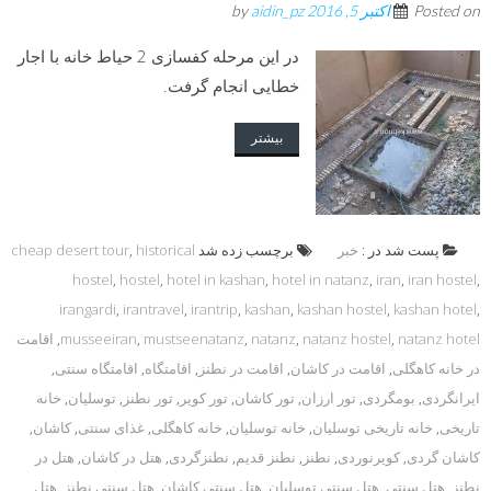
Posted on
اکتبر 5, 2016
by
aidin_pz
در این مرحله کفسازی 2 حیاط خانه با اجار
خطایی انجام گرفت.
بیشتر
پست شد در :
خبر
برچسب زده شد
historical
,
cheap desert tour
hostel
,
hostel
,
hotel in kashan
,
hotel in natanz
,
iran
,
iran hostel
,
irangardi
,
irantravel
,
irantrip
,
kashan
,
kashan hostel
,
kashan hotel
,
natanz hotel
,
natanz hostel
,
natanz
,
mustseenatanz
,
musseeiran
,
اقامت
در خانه کاهگلی
,
اقامت در کاشان
,
اقامت در نطنز
,
اقامتگاه
,
اقامتگاه سنتی
,
ایرانگردی
,
بومگردی
,
تور ارزان
,
تور کاشان
,
تور کویر
,
تور نطنز
,
توسلیان
,
خانه
تاریخی
,
خانه تاریخی توسلیان
,
خانه توسلیان
,
خانه کاهگلی
,
غذای سنتی
,
کاشان
,
کاشان گردی
,
کویرنوردی
,
نطنز
,
نطنز قدیم
,
نطنزگردی
,
هتل در کاشان
,
هتل در
نطنز
,
هتل سنتی
,
هتل سنتی توسلیان
,
هتل سنتی کاشان
,
هتل سنتی نطنز
,
هتل