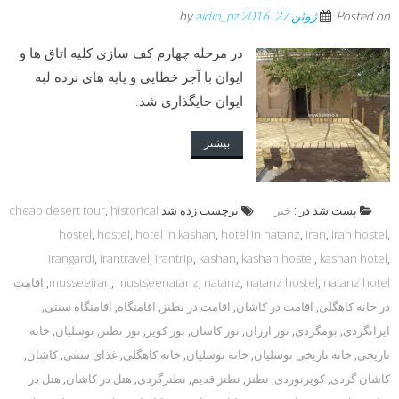
Posted on
ژوئن 27, 2016
by
aidin_pz
در مرحله چهارم کف سازی کلیه اتاق ها و
ایوان با آجر خطایی و پایه های نرده لبه
ایوان جایگذاری شد.
بیشتر
پست شد در :
خبر
برچسب زده شد
historical
,
cheap desert tour
hostel
,
hostel
,
hotel in kashan
,
hotel in natanz
,
iran
,
iran hostel
,
irangardi
,
irantravel
,
irantrip
,
kashan
,
kashan hostel
,
kashan hotel
,
natanz hotel
,
natanz hostel
,
natanz
,
mustseenatanz
,
musseeiran
,
اقامت
در خانه کاهگلی
,
اقامت در کاشان
,
اقامت در نطنز
,
اقامتگاه
,
اقامتگاه سنتی
,
ایرانگردی
,
بومگردی
,
تور ارزان
,
تور کاشان
,
تور کویر
,
تور نطنز
,
توسلیان
,
خانه
تاریخی
,
خانه تاریخی توسلیان
,
خانه توسلیان
,
خانه کاهگلی
,
غذای سنتی
,
کاشان
,
کاشان گردی
,
کویرنوردی
,
نطنز
,
نطنز قدیم
,
نطنزگردی
,
هتل در کاشان
,
هتل در