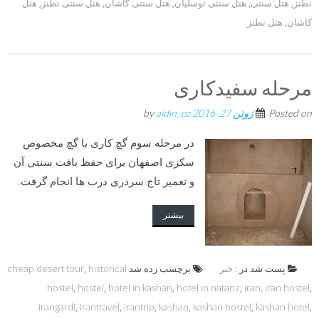
نطنز
,
هتل سنتی
,
هتل سنتی توسلیان
,
هتل سنتی کاشان
,
هتل سنتی نطنز
,
هتل
کاشان
,
هتل نطنز
مرحله سفیدکاری
Posted on
ژوئن 27, 2016
by
aidin_pz
در مرحله سوم گچ کاری با گچ مخصوص
سکزی اصفهان برای حفظ بافت سنتی آن
و تعمیر تاج سردری درب ها انجام گرفت.
بیشتر
پست شد در :
خبر
برچسب زده شد
historical
,
cheap desert tour
hostel
,
hostel
,
hotel in kashan
,
hotel in natanz
,
iran
,
iran hostel
,
irangardi
,
irantravel
,
irantrip
,
kashan
,
kashan hostel
,
kashan hotel
,