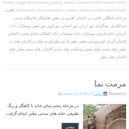
hostel
,
irangardi
,
irantravel
,
irantrip
,
kashan
,
kashan hostel
,
kashan hotel
,
natanz hotel
,
natanz hostel
,
natanz
,
mustseenatanz
,
musseeiran
,
اقامت
در خانه کاهگلی
,
اقامت در کاشان
,
اقامت در نطنز
,
اقامتگاه
,
اقامتگاه سنتی
,
ایرانگردی
,
بومگردی
,
تور ارزان
,
تور کاشان
,
تور کویر
,
تور نطنز
,
توسلیان
,
خانه
تاریخی
,
خانه تاریخی توسلیان
,
خانه توسلیان
,
خانه کاهگلی
,
غذای سنتی
,
کاشان
,
کاشان گردی
,
کویرنوردی
,
نطنز
,
نطنز قدیم
,
نطنزگردی
,
هتل در کاشان
,
هتل در
نطنز
,
هتل سنتی
,
هتل سنتی توسلیان
,
هتل سنتی کاشان
,
هتل سنتی نطنز
,
هتل
کاشان
,
هتل نطنز
مرمت نما
Posted on
ژوئن 27, 2016
by
aidin_pz
در مرحله پنجم نمای خانه با کاهگل و رنگ
طبیعی خانه های سنتی نطنز انجام گرفت.
بیشتر