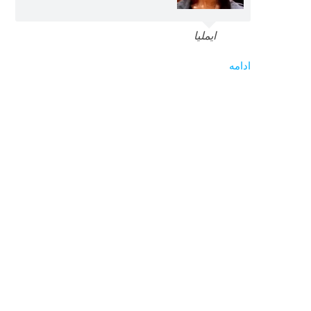
ایملیا
ادامه