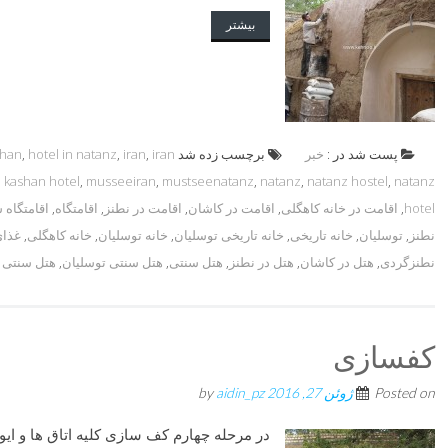
بیشتر
پست شد در :
خبر
برچسب زده شد
iran
,
iran
,
hotel in natanz
,
shan
,
kashan hotel
,
musseeiran
,
mustseenatanz
,
natanz
,
natanz hostel
,
natanz
hotel
,
اقامت در خانه کاهگلی
,
اقامت در کاشان
,
اقامت در نطنز
,
اقامتگاه
,
اقامتگاه 
نطنز
,
توسلیان
,
خانه تاریخی
,
خانه تاریخی توسلیان
,
خانه توسلیان
,
خانه کاهگلی
,
غذای
نطنزگردی
,
هتل در کاشان
,
هتل در نطنز
,
هتل سنتی
,
هتل سنتی توسلیان
,
هتل سنتی 
کفسازی
Posted on
ژوئن 27, 2016
by
aidin_pz
در مرحله چهارم کف سازی کلیه اتاق ها و ایوا