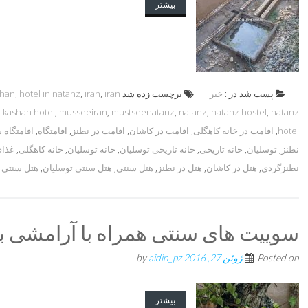
بیشتر
پست شد در :
خبر
برچسب زده شد
iran
,
iran
,
hotel in natanz
,
shan
,
kashan hotel
,
musseeiran
,
mustseenatanz
,
natanz
,
natanz hostel
,
natanz
hotel
,
اقامت در خانه کاهگلی
,
اقامت در کاشان
,
اقامت در نطنز
,
اقامتگاه
,
اقامتگاه 
نطنز
,
توسلیان
,
خانه تاریخی
,
خانه تاریخی توسلیان
,
خانه توسلیان
,
خانه کاهگلی
,
غذای
نطنزگردی
,
هتل در کاشان
,
هتل در نطنز
,
هتل سنتی
,
هتل سنتی توسلیان
,
هتل سنتی 
سوییت های سنتی همراه با آرامشی بی
Posted on
ژوئن 27, 2016
by
aidin_pz
بیشتر