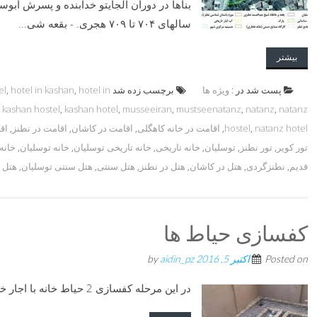
بناها در دوران الجایتو خدابنده و پسرش ابو
سالهای ۷۰۴ تا ۷۰۹ هجری. - بقعه شی...
بیشتر
پست شد در :
ویژه ها
برچسب زده شد
hotel in
,
hotel in kashan
,
el
,
kashan hostel
,
kashan hotel
,
musseeiran
,
mustseenatanz
,
natanz
,
natanz
natanz hotel
,
hostel
,
اقامت در خانه کاهگلی
,
اقامت در کاشان
,
اقامت در نطنز
,
اق
تور کویر
,
تور نطنز
,
توسلیان
,
خانه تاریخی
,
خانه تاریخی توسلیان
,
خانه توسلیان
,
خانه
قدیم
,
نطنزگردی
,
هتل در کاشان
,
هتل در نطنز
,
هتل سنتی
,
هتل سنتی توسلیان
,
هتل 
کفسازی حیاط ها
Posted on
اکتبر 5, 2016
by
aidin_pz
در این مرحله کفسازی 2 حیاط خانه با اجار خطایی انجام گرفت.