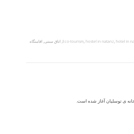
hotel in n
,
hostel in natanz
,
Eco-tourism
,
اتاق سنتی
,
اقامتگاه
خانه ی توسلیان آغاز شده است.