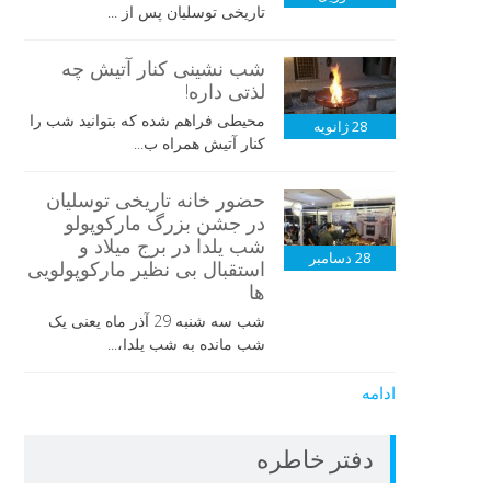
تاریخی توسلیان پس از ...
شب نشینی کنار آتیش چه
لذتی داره!
محیطی فراهم شده که بتوانید شب را
28
ژانویه
کنار آتیش همراه ب...
حضور خانه تاریخی توسلیان
در جشن بزرگ مارکوپولو
شب یلدا در برج میلاد و
28
دسامبر
استقبال بی نظیر مارکوپولویی
ها
شب سه شنبه 29 آذر ماه یعنی یک
شب مانده به شب یلدا،...
ادامه
دفتر خاطره