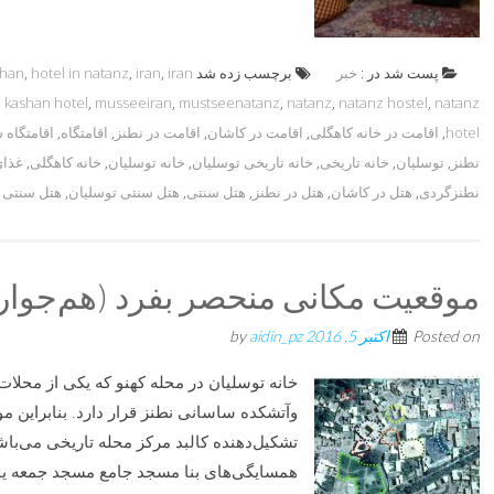
پست شد در :
خبر
برچسب زده شد
iran
,
iran
,
hotel in natanz
,
shan
,
kashan hotel
,
musseeiran
,
mustseenatanz
,
natanz
,
natanz hostel
,
natanz
hotel
,
اقامت در خانه کاهگلی
,
اقامت در کاشان
,
اقامت در نطنز
,
اقامتگاه
,
اقامتگاه 
نطنز
,
توسلیان
,
خانه تاریخی
,
خانه تاریخی توسلیان
,
خانه توسلیان
,
خانه کاهگلی
,
غذای
نطنزگردی
,
هتل در کاشان
,
هتل در نطنز
,
هتل سنتی
,
هتل سنتی توسلیان
,
هتل سنتی 
موقعیت مکانی منحصر بفرد (هم‌جواری‌
Posted on
اکتبر 5, 2016
by
aidin_pz
خانه توسلیان در محله کهنو که یکی از محل
وآتشکده ساسانی نطنز قرار دارد. بنابراین م
همسایگی‌های بنا مسجد جامع مسجد جمعه یا 