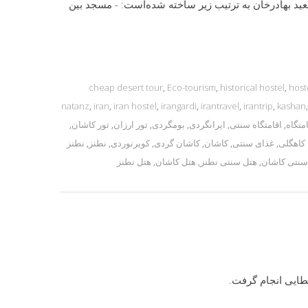
سعید بهادرخان به ترتیب زیر ساخته شده‌است: - مسجد بین
cheap desert tour
,
Eco-tourism
,
historical hostel
,
host
natanz
,
iran
,
iran hostel
,
irangardi
,
irantravel
,
irantrip
,
kashan
امتگاه
,
اقامتگاه سنتی
,
ایرانگردی
,
بومگردی
,
تور ارزان
,
تور کاشان
,
 کاهگلی
,
غذای سنتی
,
کاشان
,
کاشان گردی
,
کویرنوردی
,
نطنز
,
نطنز
سنتی کاشان
,
هتل سنتی نطنز
,
هتل کاشان
,
هتل نطنز