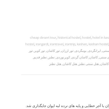
cheap desert tour
,
historical hostel
,
hostel
,
hotel in ka
hostel
,
irangardi
,
irantravel
,
irantrip
,
kashan
,
kashan hostel
سنتی
,
ایرانگردی
,
بومگردی
,
تور ارزان
,
تور کاشان
,
تور کویر
,
تور
 سنتی
,
کاشان
,
کاشان گردی
,
کویرنوردی
,
نطنز
,
نطنز قدیم
,
کاشان
,
هتل سنتی نطنز
,
هتل کاشان
,
هتل نطنز
ن با آجر خطایی و پایه های نرده لبه ایوان جایگذاری شد.