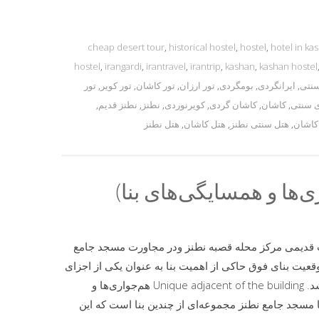
cheap desert tour
,
historical hostel
,
hostel
,
hotel in ka
hostel
,
irangardi
,
irantravel
,
irantrip
,
kashan
,
kashan hostel
سنتی
,
ایرانگردی
,
بومگردی
,
تور ارزان
,
تور کاشان
,
تور کویر
,
تور
 سنتی
,
کاشان
,
کاشان گردی
,
کویرنوردی
,
نطنز
,
نطنز قدیم
,
کاشان
,
هتل سنتی نطنز
,
هتل کاشان
,
هتل نطنز
ها و همسایگی‌های بنا)
ات قدیمی مرکز محله قصبه نطنز ودر مجاورت مسجد جامع
وقعیت بنای فوق حاکی از اهمیت بنا به عنوان یکی از اجزای
تشکیل‌دهنده کالبد مرکز محله تاریخی می‌باشد. Unique adjacent of the building هم‌جواری‌ها و
مسجد جامع نطنز مجموعه‌ای از چندین بنا است که این