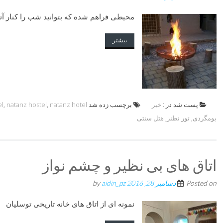
محیطی فراهم شده که بتوانید شب را کنار آت
بیشتر
پست شد در :
خبر
برچسب زده شد
natanz hotel
,
natanz hostel
,
el
بومگردی
,
تور نطنز
,
هتل سنتی
اتاق های بی نظیر و چشم نواز
Posted on
دسامبر 28, 2016
by
aidin_pz
نمونه ای از اتاق های خانه تاریخی توسلیان