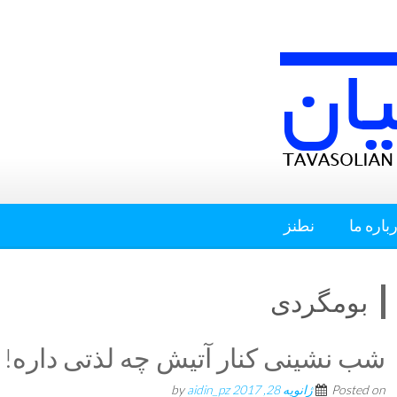
باره ما
نطنز
بومگردی
شب نشینی کنار آتیش چه لذتی داره!
Posted on
ژانویه 28, 2017
by
aidin_pz