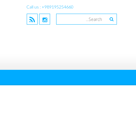
Call us : +989195254660