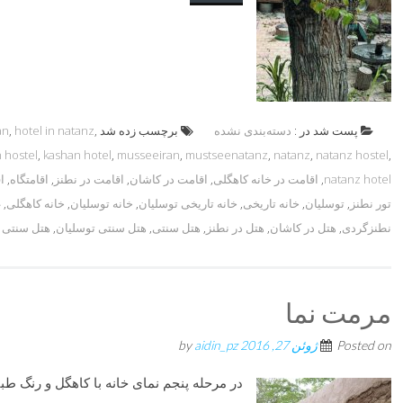
پست شد در :
دسته‌بندی نشده
برچسب زده شد
,
hotel in natanz
,
an
 hostel
,
kashan hotel
,
musseeiran
,
mustseenatanz
,
natanz
,
natanz hostel
,
natanz hotel
,
اقامت در خانه کاهگلی
,
اقامت در کاشان
,
اقامت در نطنز
,
اقامتگاه
,
ا
تور نطنز
,
توسلیان
,
خانه تاریخی
,
خانه تاریخی توسلیان
,
خانه توسلیان
,
خانه کاهگلی
,
غ
نطنزگردی
,
هتل در کاشان
,
هتل در نطنز
,
هتل سنتی
,
هتل سنتی توسلیان
,
هتل سنتی 
مرمت نما
Posted on
ژوئن 27, 2016
by
aidin_pz
در مرحله پنجم نمای خانه با کاهگل و رنگ ط